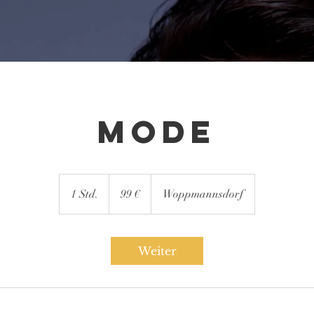
Mode
99
Euro
1 Std.
1
99 €
Woppmannsdorf
S
t
d
Weiter